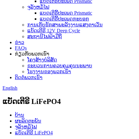
ແບດເຕີຣີ້ປະເພດ Prismatic
ຈຸລັງຫມໍ້ໄຟ
ແບດເຕີຣີ້ປະເພດ Prismatic
ແບດເຕີຣີ້ປະເພດກະບອກ
ການເກັບຮັກສາພະລັງງານແສງຕາເວັນ
ແບັດເຕີຣີ 12V Deep Cycle
ສະຖານີໄຟຟ້າມືຖື
ຂ່າວ
FAQs
ກ່ຽວ​ກັບ​ພວກ​ເຮົາ
ໂຄງສ້າງບໍລິສັດ
ຂະບວນການຄວບຄຸມຄຸນນະພາບ
ໂຮງງານຂອງພວກເຮົາ
ຕິດ​ຕໍ່​ພວກ​ເຮົາ
English
ແບັດເຕີຣີ LiFePO4
ບ້ານ
ຜະລິດຕະພັນ
ຈຸລັງຫມໍ້ໄຟ
ແບັດເຕີຣີ LiFePO4