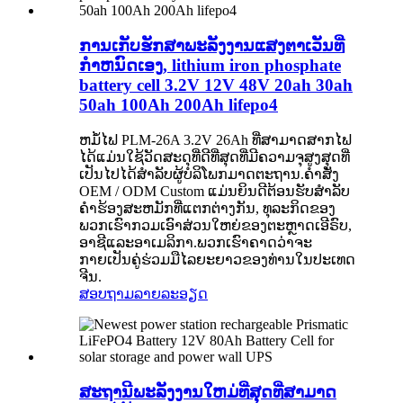
ການເກັບຮັກສາພະລັງງານແສງຕາເວັນທີ່
ກໍາຫນົດເອງ, lithium iron phosphate
battery cell 3.2V 12V 48V 20ah 30ah
50ah 100Ah 200Ah lifepo4
ຫມໍ້ໄຟ PLM-26A 3.2V 26Ah ທີ່ສາມາດສາກໄຟ
ໄດ້ແມ່ນໃຊ້ວັດສະດຸທີ່ດີທີ່ສຸດທີ່ມີຄວາມຈຸສູງສຸດທີ່
ເປັນໄປໄດ້ສໍາລັບຜູ້ບໍລິໂພກມາດຕະຖານ.ຄໍາສັ່ງ
OEM / ODM Custom ແມ່ນຍິນດີຕ້ອນຮັບສໍາລັບ
ຄໍາຮ້ອງສະຫມັກທີ່ແຕກຕ່າງກັນ, ທຸລະກິດຂອງ
ພວກເຮົາກວມເອົາສ່ວນໃຫຍ່ຂອງຕະຫຼາດເອີຣົບ,
ອາຊີແລະອາເມລິກາ.ພວກເຮົາຄາດວ່າຈະ
ກາຍເປັນຄູ່ຮ່ວມມືໄລຍະຍາວຂອງທ່ານໃນປະເທດ
ຈີນ.
ສອບຖາມ
ລາຍລະອຽດ
ສະຖານີພະລັງງານໃຫມ່ທີ່ສຸດທີ່ສາມາດ