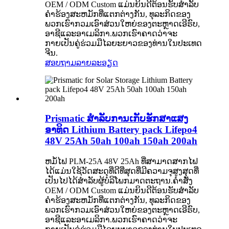
OEM / ODM Custom ແມ່ນຍິນດີຕ້ອນຮັບສໍາລັບ
ຄໍາຮ້ອງສະຫມັກທີ່ແຕກຕ່າງກັນ, ທຸລະກິດຂອງ
ພວກເຮົາກວມເອົາສ່ວນໃຫຍ່ຂອງຕະຫຼາດເອີຣົບ,
ອາຊີແລະອາເມລິກາ.ພວກເຮົາຄາດວ່າຈະ
ກາຍເປັນຄູ່ຮ່ວມມືໄລຍະຍາວຂອງທ່ານໃນປະເທດ
ຈີນ.
ສອບຖາມ
ລາຍລະອຽດ
Prismatic ສໍາລັບການເກັບຮັກສາແສງ
ອາທິດ Lithium Battery pack Lifepo4
48V 25Ah 50ah 100ah 150ah 200ah
ຫມໍ້ໄຟ PLM-25A 48V 25Ah ທີ່ສາມາດສາກໄຟ
ໄດ້ແມ່ນໃຊ້ວັດສະດຸທີ່ດີທີ່ສຸດທີ່ມີຄວາມຈຸສູງສຸດທີ່
ເປັນໄປໄດ້ສໍາລັບຜູ້ບໍລິໂພກມາດຕະຖານ.ຄໍາສັ່ງ
OEM / ODM Custom ແມ່ນຍິນດີຕ້ອນຮັບສໍາລັບ
ຄໍາຮ້ອງສະຫມັກທີ່ແຕກຕ່າງກັນ, ທຸລະກິດຂອງ
ພວກເຮົາກວມເອົາສ່ວນໃຫຍ່ຂອງຕະຫຼາດເອີຣົບ,
ອາຊີແລະອາເມລິກາ.ພວກເຮົາຄາດວ່າຈະ