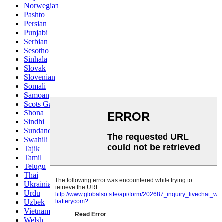
Norwegian
Pashto
Persian
Punjabi
Serbian
Sesotho
Sinhala
Slovak
Slovenian
Somali
Samoan
Scots Gaelic
Shona
Sindhi
Sundanese
Swahili
Tajik
Tamil
Telugu
Thai
Ukrainian
Urdu
Uzbek
Vietnamese
Welsh