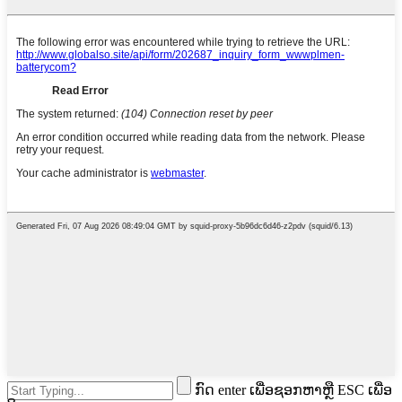
ກົດ enter ເພື່ອຊອກຫາຫຼື ESC ເພື່ອ