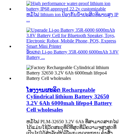
ຫມໍ້ໄຟ lithium ion ປ້ອງກັນນ້ໍາປະສິດທິພາບສູງ IP
...
ອັບເກດ Li-po Battery 35R-6000 6000mAh 3.8V
Battery ...
ໂຮງງານຜະລິດ Rechargeable
Cylindrical lithium Battery 32650
3.2V 6Ah 6000mah lifepo4 Battery
Cell wholesales
ຫມໍ້ໄຟ PLM-32650 3.2V 6Ah ທີ່ສາມາດສາກໄຟ
ໄດ້ແມ່ນໃຊ້ວັດສະດຸທີ່ດີທີ່ສຸດທີ່ມີຄວາມຈຸສູງສຸດທີ່
ເປັນໄປໄດ້ສໍາລັບຜູ້ບໍລິໂພກມາດຕະຖານ.ຄໍາສັ່ງ