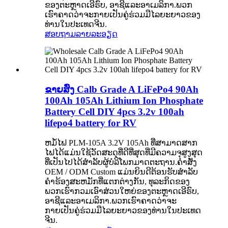
ຂອງຕະຫຼາດເອີຣົບ, ອາຊີແລະອາເມລິກາ.ພວກ
ເຮົາຄາດວ່າຈະກາຍເປັນຄູ່ຮ່ວມມືໄລຍະຍາວຂອງ
ທ່ານໃນປະເທດຈີນ.
ສອບຖາມ
ລາຍລະອຽດ
ຂາຍສົ່ງ Calb Grade A LiFePo4 90Ah
100Ah 105Ah Lithium Ion Phosphate
Battery Cell DIY 4pcs 3.2v 100ah
lifepo4 battery for RV
ຫມໍ້ໄຟ PLM-105A 3.2V 105Ah ທີ່ສາມາດສາກ
ໄຟໄດ້ແມ່ນໃຊ້ວັດສະດຸທີ່ດີທີ່ສຸດທີ່ມີຄວາມຈຸສູງສຸດ
ທີ່ເປັນໄປໄດ້ສໍາລັບຜູ້ບໍລິໂພກມາດຕະຖານ.ຄໍາສັ່ງ
OEM / ODM Custom ແມ່ນຍິນດີຕ້ອນຮັບສໍາລັບ
ຄໍາຮ້ອງສະຫມັກທີ່ແຕກຕ່າງກັນ, ທຸລະກິດຂອງ
ພວກເຮົາກວມເອົາສ່ວນໃຫຍ່ຂອງຕະຫຼາດເອີຣົບ,
ອາຊີແລະອາເມລິກາ.ພວກເຮົາຄາດວ່າຈະ
ກາຍເປັນຄູ່ຮ່ວມມືໄລຍະຍາວຂອງທ່ານໃນປະເທດ
ຈີນ.