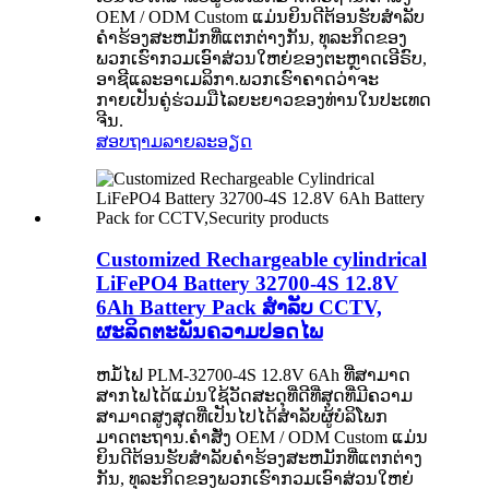
OEM / ODM Custom ແມ່ນຍິນດີຕ້ອນຮັບສໍາລັບ
ຄໍາຮ້ອງສະຫມັກທີ່ແຕກຕ່າງກັນ, ທຸລະກິດຂອງ
ພວກເຮົາກວມເອົາສ່ວນໃຫຍ່ຂອງຕະຫຼາດເອີຣົບ,
ອາຊີແລະອາເມລິກາ.ພວກເຮົາຄາດວ່າຈະ
ກາຍເປັນຄູ່ຮ່ວມມືໄລຍະຍາວຂອງທ່ານໃນປະເທດ
ຈີນ.
ສອບຖາມ
ລາຍລະອຽດ
Customized Rechargeable cylindrical
LiFePO4 Battery 32700-4S 12.8V
6Ah Battery Pack ສໍາລັບ CCTV,
ຜະລິດຕະພັນຄວາມປອດໄພ
ຫມໍ້ໄຟ PLM-32700-4S 12.8V 6Ah ທີ່ສາມາດ
ສາກໄຟໄດ້ແມ່ນໃຊ້ວັດສະດຸທີ່ດີທີ່ສຸດທີ່ມີຄວາມ
ສາມາດສູງສຸດທີ່ເປັນໄປໄດ້ສໍາລັບຜູ້ບໍລິໂພກ
ມາດຕະຖານ.ຄໍາສັ່ງ OEM / ODM Custom ແມ່ນ
ຍິນດີຕ້ອນຮັບສໍາລັບຄໍາຮ້ອງສະຫມັກທີ່ແຕກຕ່າງ
ກັນ, ທຸລະກິດຂອງພວກເຮົາກວມເອົາສ່ວນໃຫຍ່