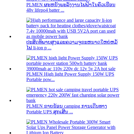
PLMEN ຜະຫນັງພະລັງງານໄຟຟ້າໃນຄົວເຮືອນ
48v lifepo4 batter ...
ປະສິດທິພາບສູງແລະຄວາມຈຸຂະຫນາດໃຫຍ່ຫມໍ້
ໄຟ li-ion p ...
PLMEN High light Power Supply 150W UPS
Portable pow...
PLMEN ຂາຍຮ້ອນ camping ການເດີນທາງ
Portable UPS ສຸກເສີນ ...