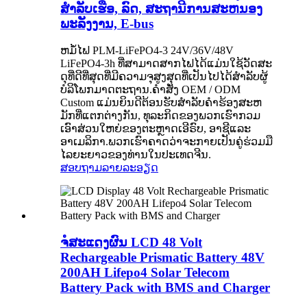
ສໍາລັບເຮືອ, ລົດ, ສະຖານີການສະຫນອງ
ພະລັງງານ, E-bus
ຫມໍ້ໄຟ PLM-LiFePO4-3 24V/36V/48V
LiFePO4-3h ທີ່ສາມາດສາກໄຟໄດ້ແມ່ນໃຊ້ວັດສະ
ດຸທີ່ດີທີ່ສຸດທີ່ມີຄວາມຈຸສູງສຸດທີ່ເປັນໄປໄດ້ສໍາລັບຜູ້
ບໍລິໂພກມາດຕະຖານ.ຄໍາສັ່ງ OEM / ODM
Custom ແມ່ນຍິນດີຕ້ອນຮັບສໍາລັບຄໍາຮ້ອງສະຫ
ມັກທີ່ແຕກຕ່າງກັນ, ທຸລະກິດຂອງພວກເຮົາກວມ
ເອົາສ່ວນໃຫຍ່ຂອງຕະຫຼາດເອີຣົບ, ອາຊີແລະ
ອາເມລິກາ.ພວກເຮົາຄາດວ່າຈະກາຍເປັນຄູ່ຮ່ວມມື
ໄລຍະຍາວຂອງທ່ານໃນປະເທດຈີນ.
ສອບຖາມ
ລາຍລະອຽດ
ຈໍສະແດງຜົນ LCD 48 Volt
Rechargeable Prismatic Battery 48V
200AH Lifepo4 Solar Telecom
Battery Pack with BMS and Charger