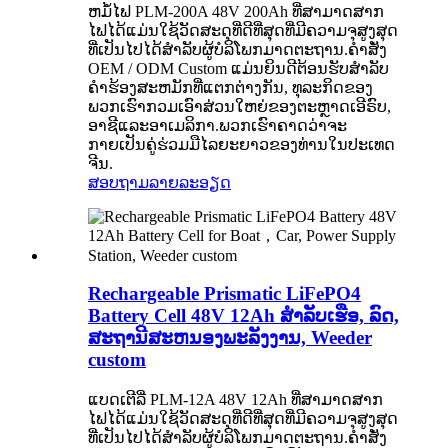
ຫມໍ້ໄຟ PLM-200A 48V 200Ah ທີ່ສາມາດສາກ
ໄຟໄດ້ແມ່ນໃຊ້ວັດສະດຸທີ່ດີທີ່ສຸດທີ່ມີຄວາມຈຸສູງສຸດ
ທີ່ເປັນໄປໄດ້ສໍາລັບຜູ້ບໍລິໂພກມາດຕະຖານ.ຄໍາສັ່ງ
OEM / ODM Custom ແມ່ນຍິນດີຕ້ອນຮັບສໍາລັບ
ຄໍາຮ້ອງສະຫມັກທີ່ແຕກຕ່າງກັນ, ທຸລະກິດຂອງ
ພວກເຮົາກວມເອົາສ່ວນໃຫຍ່ຂອງຕະຫຼາດເອີຣົບ,
ອາຊີແລະອາເມລິກາ.ພວກເຮົາຄາດວ່າຈະ
ກາຍເປັນຄູ່ຮ່ວມມືໄລຍະຍາວຂອງທ່ານໃນປະເທດ
ຈີນ.
ສອບຖາມ
ລາຍລະອຽດ
Rechargeable Prismatic LiFePO4
Battery Cell 48V 12Ah ສໍາລັບເຮືອ, ລົດ,
ສະຖານີສະຫນອງພະລັງງານ, Weeder
custom
ແບດເຕີລີ່ PLM-12A 48V 12Ah ທີ່ສາມາດສາກ
ໄຟໄດ້ແມ່ນໃຊ້ວັດສະດຸທີ່ດີທີ່ສຸດທີ່ມີຄວາມຈຸສູງສຸດ
ທີ່ເປັນໄປໄດ້ສໍາລັບຜູ້ບໍລິໂພກມາດຕະຖານ.ຄໍາສັ່ງ