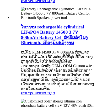
ສອບຖາມ
ລາຍລະອຽດ
ໂຮງງານ rechargeable cylindrical
LiFePO4 Battery 14500 3.7V
800mAh Battery Cell ສໍາລັບລໍາໂພງ
Bluetooth, ເຄື່ອງມືພະລັງງານ
ຫມໍ້ໄຟ PLM-14500 3.7V 800mAh ທີ່ສາມາດ
ສາກໄຟໄດ້ແມ່ນໃຊ້ວັດສະດຸທີ່ດີທີ່ສຸດທີ່ມີຄວາມຈຸ
ສູງສຸດທີ່ເປັນໄປໄດ້ສໍາລັບຜູ້ບໍລິໂພກ
ມາດຕະຖານ.ຄໍາສັ່ງ OEM / ODM Custom ແມ່ນ
ຍິນດີຕ້ອນຮັບສໍາລັບຄໍາຮ້ອງສະຫມັກທີ່ແຕກຕ່າງ
ກັນ, ທຸລະກິດຂອງພວກເຮົາກວມເອົາສ່ວນໃຫຍ່
ຂອງຕະຫຼາດເອີຣົບ, ອາຊີແລະອາເມລິກາ.ພວກ
ເຮົາຄາດວ່າຈະກາຍເປັນຄູ່ຮ່ວມມືໄລຍະຍາວຂອງ
ທ່ານໃນປະເທດຈີນ.
ສອບຖາມ
ລາຍລະອຽດ