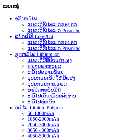
ໝວດໝູ່
ຈຸລັງຫມໍ້ໄຟ
ແບດເຕີຣີ້ປະເພດກະບອກ
ແບດເຕີຣີ້ປະເພດ Prismatic
ແບັດເຕີຣີ LiFePO4
ແບດເຕີຣີ້ປະເພດກະບອກ
ແບດເຕີຣີ້ປະເພດ Prismatic
ຊຸດຫມໍ້ໄຟ Lithium ion
ແບດເຕີຣີທີ່ປັບແຕ່ງເອງ
e-ຍານພາຫະນະ
ຫມໍ້ໄຟຄວາມຮ້ອນ
ອຸປະກອນເຮັດໃຫ້ມີແສງ
ອຸປະກອນການແພດ
ຜະລິດຕະພັນມືຖື
ຫມໍ້ໄຟເຄື່ອງມືພະລັງງານ
ຫມໍ້ໄຟຫຸ່ນຍົນ
ຫມໍ້ໄຟ Lithium Polymer
50-1000mAh
1050-2000mAh
2050-3000mAh
3050-4000mAh
4050-5000mAh