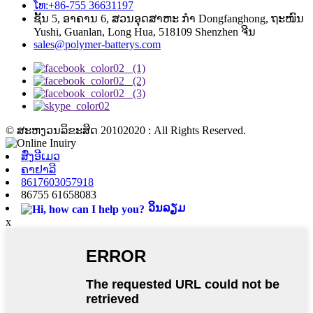
ໂທ:+86-755 36631197
ຊັ້ນ 5, ອາຄານ 6, ສວນອຸດສາຫະ ກຳ Dongfanghong, ຖະໜົນ
Yushi, Guanlan, Long Hua, 518109 Shenzhen ຈີນ
sales@polymer-batterys.com
© ສະຫງວນລິຂະສິດ 20102020 : All Rights Reserved.
ສົ່ງອີເມວ
ຄາຢາລີ
8617603057918
86755 61658083
ວິນລຽມ
x