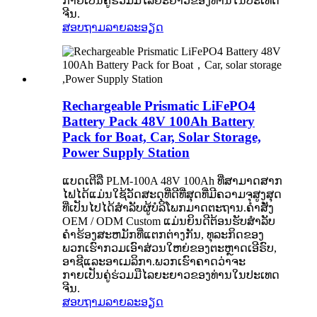
ກາຍເປັນຄູ່ຮ່ວມມືໄລຍະຍາວຂອງທ່ານໃນປະເທດ
ຈີນ.
ສອບຖາມ
ລາຍລະອຽດ
Rechargeable Prismatic LiFePO4
Battery Pack 48V 100Ah Battery
Pack for Boat, Car, Solar Storage,
Power Supply Station
ແບດເຕີລີ່ PLM-100A 48V 100Ah ທີ່ສາມາດສາກ
ໄຟໄດ້ແມ່ນໃຊ້ວັດສະດຸທີ່ດີທີ່ສຸດທີ່ມີຄວາມຈຸສູງສຸດ
ທີ່ເປັນໄປໄດ້ສໍາລັບຜູ້ບໍລິໂພກມາດຕະຖານ.ຄໍາສັ່ງ
OEM / ODM Custom ແມ່ນຍິນດີຕ້ອນຮັບສໍາລັບ
ຄໍາຮ້ອງສະຫມັກທີ່ແຕກຕ່າງກັນ, ທຸລະກິດຂອງ
ພວກເຮົາກວມເອົາສ່ວນໃຫຍ່ຂອງຕະຫຼາດເອີຣົບ,
ອາຊີແລະອາເມລິກາ.ພວກເຮົາຄາດວ່າຈະ
ກາຍເປັນຄູ່ຮ່ວມມືໄລຍະຍາວຂອງທ່ານໃນປະເທດ
ຈີນ.
ສອບຖາມ
ລາຍລະອຽດ