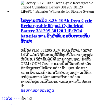
ໂຮງງານຜະລິດ 3.2V 10Ah Deep Cycle
Rechargeable lifepo4 Cylindrical
Battery 38120S 38120 LiFePO4
batteries ຂາຍສົ່ງສໍາລັບລະບົບການເກັບ
ຮັກສາ
ຫມໍ້ໄຟ PLM-38120S 3.2V 10Ah ທີ່ສາມາດສາກ
ໄຟໄດ້ແມ່ນໃຊ້ວັດສະດຸທີ່ດີທີ່ສຸດທີ່ມີຄວາມຈຸສູງສຸດ
ທີ່ເປັນໄປໄດ້ສໍາລັບຜູ້ບໍລິໂພກມາດຕະຖານ.ຄໍາສັ່ງ
OEM / ODM Custom ແມ່ນຍິນດີຕ້ອນຮັບສໍາລັບ
ຄໍາຮ້ອງສະຫມັກທີ່ແຕກຕ່າງກັນ, ທຸລະກິດຂອງ
ພວກເຮົາກວມເອົາສ່ວນໃຫຍ່ຂອງຕະຫຼາດເອີຣົບ,
ອາຊີແລະອາເມລິກາ.ພວກເຮົາຄາດວ່າຈະ
ກາຍເປັນຄູ່ຮ່ວມມືໄລຍະຍາວຂອງທ່ານໃນປະເທດ
ຈີນ.
ສອບຖາມ
ລາຍລະອຽດ
1
2
ຕໍ່ໄປ >
>>
ໜ້າ 1/2