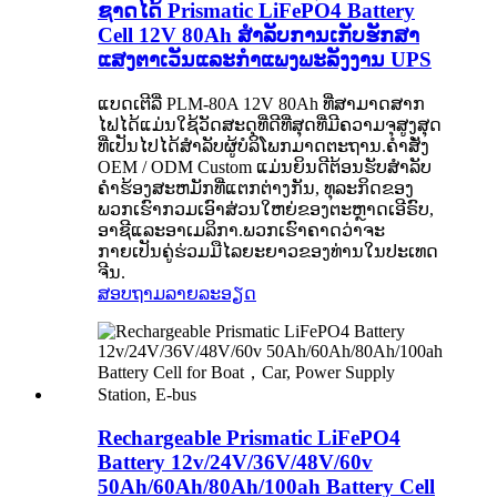
ຊາດໄດ້ Prismatic LiFePO4 Battery
Cell 12V 80Ah ສໍາລັບການເກັບຮັກສາ
ແສງຕາເວັນແລະກໍາແພງພະລັງງານ UPS
ແບດເຕີລີ່ PLM-80A 12V 80Ah ທີ່ສາມາດສາກ
ໄຟໄດ້ແມ່ນໃຊ້ວັດສະດຸທີ່ດີທີ່ສຸດທີ່ມີຄວາມຈຸສູງສຸດ
ທີ່ເປັນໄປໄດ້ສໍາລັບຜູ້ບໍລິໂພກມາດຕະຖານ.ຄໍາສັ່ງ
OEM / ODM Custom ແມ່ນຍິນດີຕ້ອນຮັບສໍາລັບ
ຄໍາຮ້ອງສະຫມັກທີ່ແຕກຕ່າງກັນ, ທຸລະກິດຂອງ
ພວກເຮົາກວມເອົາສ່ວນໃຫຍ່ຂອງຕະຫຼາດເອີຣົບ,
ອາຊີແລະອາເມລິກາ.ພວກເຮົາຄາດວ່າຈະ
ກາຍເປັນຄູ່ຮ່ວມມືໄລຍະຍາວຂອງທ່ານໃນປະເທດ
ຈີນ.
ສອບຖາມ
ລາຍລະອຽດ
Rechargeable Prismatic LiFePO4
Battery 12v/24V/36V/48V/60v
50Ah/60Ah/80Ah/100ah Battery Cell