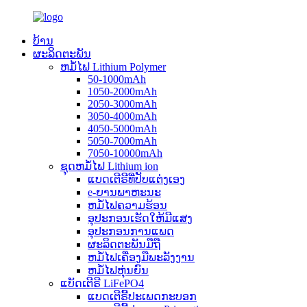
ບ້ານ
ຜະລິດຕະພັນ
ຫມໍ້ໄຟ Lithium Polymer
50-1000mAh
1050-2000mAh
2050-3000mAh
3050-4000mAh
4050-5000mAh
5050-7000mAh
7050-10000mAh
ຊຸດຫມໍ້ໄຟ Lithium ion
ແບດເຕີຣີທີ່ປັບແຕ່ງເອງ
e-ຍານພາຫະນະ
ຫມໍ້ໄຟຄວາມຮ້ອນ
ອຸປະກອນເຮັດໃຫ້ມີແສງ
ອຸປະກອນການແພດ
ຜະລິດຕະພັນມືຖື
ຫມໍ້ໄຟເຄື່ອງມືພະລັງງານ
ຫມໍ້ໄຟຫຸ່ນຍົນ
ແບັດເຕີຣີ LiFePO4
ແບດເຕີຣີ້ປະເພດກະບອກ