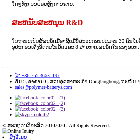
ໃດໆທັງກ່ອນແລະຫຼັງການຂາຍ.
ສະຫນັບສະຫນູນ R&D
ໃນຖານະເປັນຜູ້ຜະລິດມືອາຊີບມີວິສະວະກອນປະມານ 30 ຄົນໃ
ອຸປະກອນເຄິ່ງອັດຕະໂນມັດແລະ 8 ສາຍການຜະລິດໃນຂອງພວກເ
ໂທ:+86-755 36631197
ຊັ້ນ 5, ອາຄານ 6, ສວນອຸດສາຫະ ກຳ Dongfanghong, ຖະໜົນ Yus
sales@polymer-batterys.com
© ສະຫງວນລິຂະສິດ 20102020 : All Rights Reserved.
ສົ່ງອີເມວ