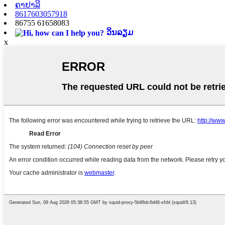
ຄາຢາລີ
8617603057918
86755 61658083
ວິນລຽມ
x