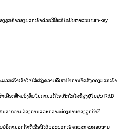
ອງລູກຄ້າຂອງພວກເຮົາດ້ວຍວິທີແກ້ໄຂບັນຫາແບບ turn-key.
ລາ.ພວກເຮົາເອົາໃຈໃສ່ເຖິງຄວາມຄືບຫນ້າການຈັດສົ່ງຂອງພວກເຮົາ
ຮົາເລືອກທີ່ຈະລົງທຶນໃນການແກ້ໄຂເຕັກໂນໂລຢີສູງຢູ່ໃນສູນ R&D
ສະຫນອງຄວາມຕ້ອງການແລະຄວາມຕ້ອງການຂອງລູກຄ້າທີ່
ນບໍລິການລູກຄ້າທີ່ເຊື່ອຖືໄດ້ແລະພວກເຮົາດູແລການສອບຖາມ