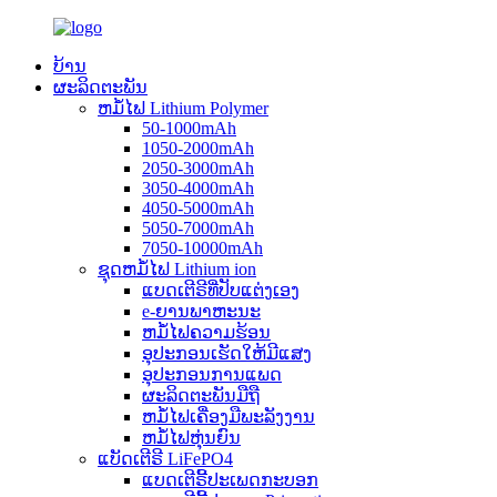
ບ້ານ
ຜະລິດຕະພັນ
ຫມໍ້ໄຟ Lithium Polymer
50-1000mAh
1050-2000mAh
2050-3000mAh
3050-4000mAh
4050-5000mAh
5050-7000mAh
7050-10000mAh
ຊຸດຫມໍ້ໄຟ Lithium ion
ແບດເຕີຣີທີ່ປັບແຕ່ງເອງ
e-ຍານພາຫະນະ
ຫມໍ້ໄຟຄວາມຮ້ອນ
ອຸປະກອນເຮັດໃຫ້ມີແສງ
ອຸປະກອນການແພດ
ຜະລິດຕະພັນມືຖື
ຫມໍ້ໄຟເຄື່ອງມືພະລັງງານ
ຫມໍ້ໄຟຫຸ່ນຍົນ
ແບັດເຕີຣີ LiFePO4
ແບດເຕີຣີ້ປະເພດກະບອກ