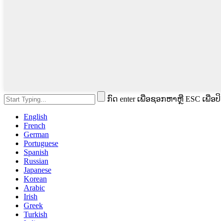
ກົດ enter ເພື່ອຊອກຫາຫຼື ESC ເພື່ອປ
English
French
German
Portuguese
Spanish
Russian
Japanese
Korean
Arabic
Irish
Greek
Turkish