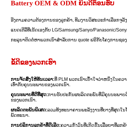
Battery OEM & ODM ຍິນດີຕ້ອນຮັບ
ອີງຕາມຄວາມຕ້ອງການຂອງລູກຄ້າ, ທີມງານວິສະວະກໍາເລືອກຈຸລັ
ແບດເຕີລີ່ທີ່ເຮັດເອງກັບ LG/Samsung/Sanyo/Panasonic/Son
ກະ​ລຸ​ນາ​ຕິດ​ຕໍ່​ຫາ​ພວກ​ເຮົາ​ສໍາ​ລັບ​ການ quote ຟຣີ​ກັບ​ໂຄງ​ການ​ຊອງ​
ຂໍ້ດີຂອງພວກເຮົາ
ການຈັດສົ່ງໃຫ້ທັນເວລາ:
ທີ່ PLM ພວກເຮົາເຂົ້າໃຈວ່າຫນຶ່ງໃນຄ
ເທົ່າກັບຄຸນນະພາບຂອງພວກເຮົາ.
ຄຸນ​ນະ​ພາບ​ທີ່​ດີ​ທີ່​ສຸດ​:
ການຮັບປະກັນຜະລິດຕະພັນທີ່ມີຄຸນນະພາບດີທ
ຂອງພວກເຮົາ.
ຜະ​ລິດ​ຕະ​ພັນ​ພິ​ເສດ​:
ລວມທັງທະນາຄານພະລັງງານທີ່ບາງທີ່ສຸດໃ
ພັດທະນາ.
ການ​ບໍ​ລິ​ການ​ລູກ​ຄ້າ​ທີ່​ດີ​ເລີດ​:
ຄວາມກັງວົນທີ່ເກີດຂື້ນເລື້ອຍໆທີ