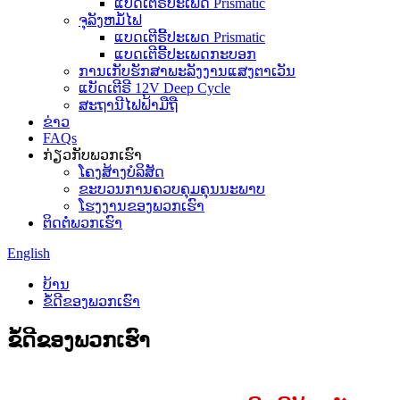
ແບດເຕີຣີ້ປະເພດ Prismatic
ຈຸລັງຫມໍ້ໄຟ
ແບດເຕີຣີ້ປະເພດ Prismatic
ແບດເຕີຣີ້ປະເພດກະບອກ
ການເກັບຮັກສາພະລັງງານແສງຕາເວັນ
ແບັດເຕີຣີ 12V Deep Cycle
ສະຖານີໄຟຟ້າມືຖື
ຂ່າວ
FAQs
ກ່ຽວ​ກັບ​ພວກ​ເຮົາ
ໂຄງສ້າງບໍລິສັດ
ຂະບວນການຄວບຄຸມຄຸນນະພາບ
ໂຮງງານຂອງພວກເຮົາ
ຕິດ​ຕໍ່​ພວກ​ເຮົາ
English
ບ້ານ
ຂໍ້ດີຂອງພວກເຮົາ
ຂໍ້ດີຂອງພວກເຮົາ