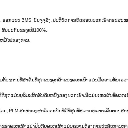
ງ, ອອກແບບ BMS, ບັນຈຸຈຸລັງ, ປະຕິບັດການທົດສອບ.ພວກເຮົາຕອບສະໜ
y. ຮັບປະກັນຂອງແທ້100%.
ຫມໍ້​ໄຟ​ຂອງ​ທ່ານ​.
ວາມຕ້ອງການທີ່ສໍາຄັນທີ່ສຸດຂອງລູກຄ້າຂອງພວກເຮົາແມ່ນມີຄວາມທັນເວ
ີ່ສຸດແມ່ນບູລິມະສິດອັນດັບຫນຶ່ງຂອງພວກເຮົາ.ນີ້ແມ່ນເຫດຜົນທີ່ພວກເ
ນໂລກ, PLM ສະຫນອງຜະລິດຕະພັນທີ່ດີທີ່ສຸດທີ່ຫລາກຫລາຍເພື່ອຕອບ
່ລູກຄ້າຂອງພວກເຮົາແບ່ງປັນກັບພວກເຮົາແມ່ນຄວາມຕ້ອງການປະສົບການກາ